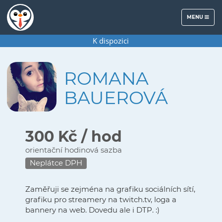
MENU
MENU
K dispozici
ROMANA
BAUEROVÁ
300 Kč / hod
orientační hodinová sazba
Neplátce DPH
Zaměřuji se zejména na grafiku sociálních sítí,
grafiku pro streamery na twitch.tv, loga a
bannery na web. Dovedu ale i DTP. :)